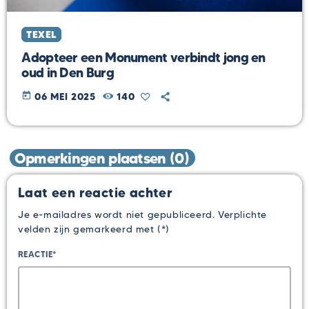
TEXEL
Adopteer een Monument verbindt jong en
oud in Den Burg
today
06 MEI 2025
140
Opmerkingen plaatsen (0)
Laat een reactie achter
Je e-mailadres wordt niet gepubliceerd. Verplichte
velden zijn gemarkeerd met (*)
REACTIE*