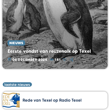
NIEUWS
Eerste vondst van reuzenalk op Texel
today
06 DECEMBER 2024
141
laatste nieuws
Rede van Texel op Radio Texel