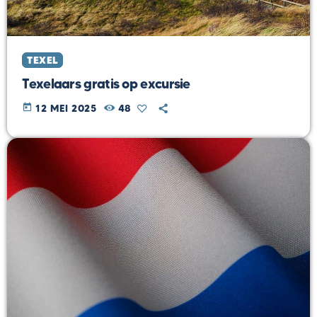
TEXEL
Texelaars gratis op excursie
today
12 MEI 2025
48