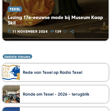
TEXEL
Lezing 17e-eeuwse mode bij Museum Kaap
Skil
today
11 NOVEMBER 2024
139
laatste nieuws
Rede van Texel op Radio Texel
Ronde om Texel – 2026 – terugblik