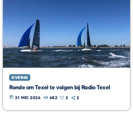
OVERIG
Ronde om Texel te volgen bij Radio Texel
today
31 MEI 2026
682
2
2