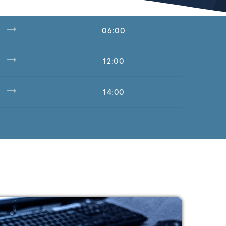
trending_flat
06:00
trending_flat
12:00
trending_flat
14:00