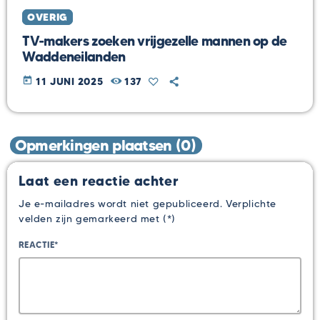
OVERIG
TV-makers zoeken vrijgezelle mannen op de
Waddeneilanden
today
11 JUNI 2025
137
Opmerkingen plaatsen (0)
Laat een reactie achter
Je e-mailadres wordt niet gepubliceerd. Verplichte
velden zijn gemarkeerd met (*)
REACTIE*