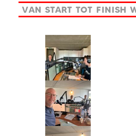
V
A
N
S
T
A
R
T
T
O
T
F
I
N
I
S
H