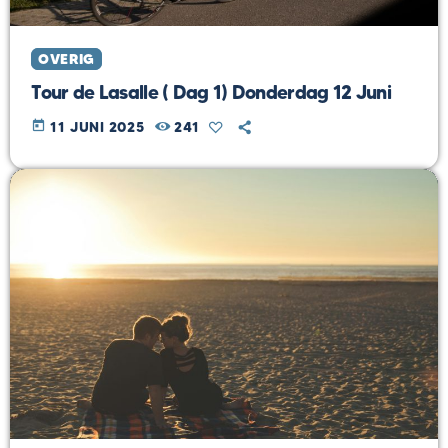
OVERIG
Tour de Lasalle ( Dag 1) Donderdag 12 Juni
today
11 JUNI 2025
241