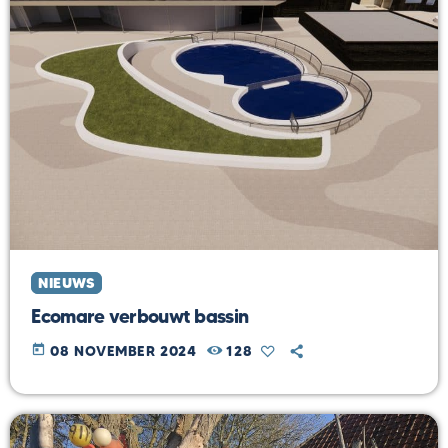
NIEUWS
Ecomare verbouwt bassin
today
08 NOVEMBER 2024
128