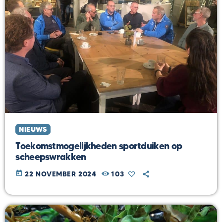
NIEUWS
Toekomstmogelijkheden sportduiken op
scheepswrakken
today
22 NOVEMBER 2024
103