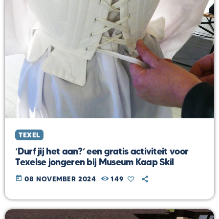
TEXEL
‘Durf jij het aan?’ een gratis activiteit voor
Texelse jongeren bij Museum Kaap Skil
today
08 NOVEMBER 2024
149