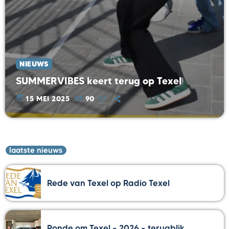
NIEUWS
SUMMERVIBES keert terug op Texel
today
15 MEI 2025
90
laatste nieuws
Rede van Texel op Radio Texel
Ronde om Texel – 2026 – terugblik