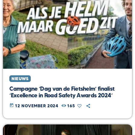
NIEUWS
Campagne ‘Dag van de Fietshelm’ finalist
‘Excellence in Road Safety Awards 2024’
today
12 NOVEMBER 2024
165