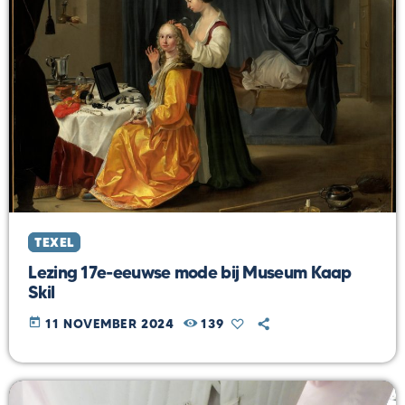
TEXEL
Lezing 17e-eeuwse mode bij Museum Kaap
Skil
today
11 NOVEMBER 2024
139