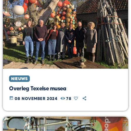
NIEUWS
Overleg Texelse musea
today
08 NOVEMBER 2024
78