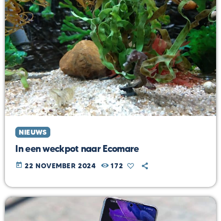
NIEUWS
In een weckpot naar Ecomare
today
22 NOVEMBER 2024
172