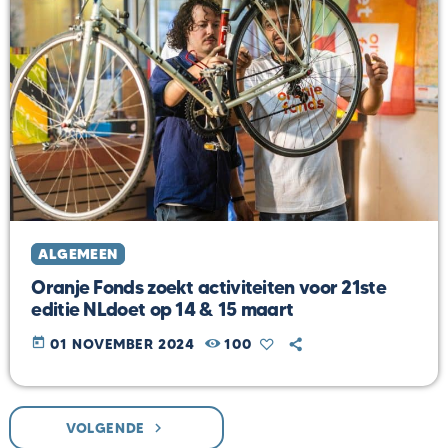
ALGEMEEN
Oranje Fonds zoekt activiteiten voor 21ste
editie NLdoet op 14 & 15 maart
today
01 NOVEMBER 2024
100
VOLGENDE
navigate_next