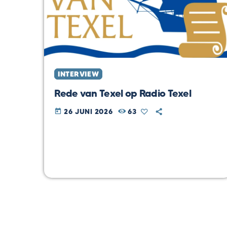
INTERVIEW
Rede van Texel op Radio Texel
26 JUNI 2026
63
today