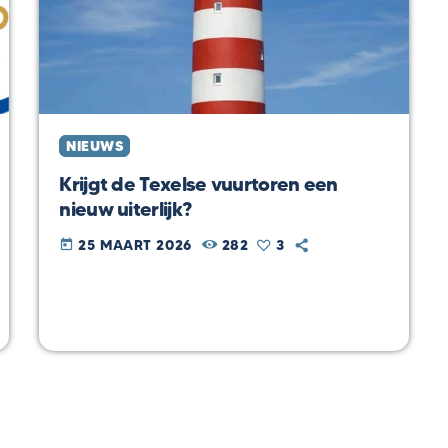
NIEUWS
Krijgt de Texelse vuurtoren een
nieuw uiterlijk?
25 MAART 2026
282
3
today