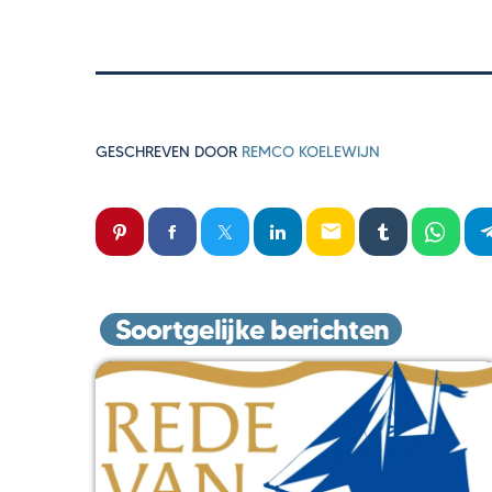
GESCHREVEN DOOR
REMCO KOELEWIJN
email
Soortgelijke berichten