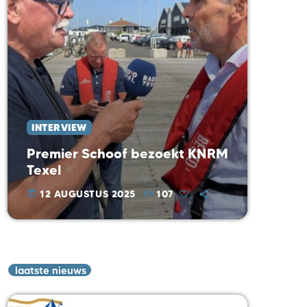
INTERVIEW
Premier Schoof bezoekt KNRM
Texel
12 AUGUSTUS 2025
107
today
laatste nieuws