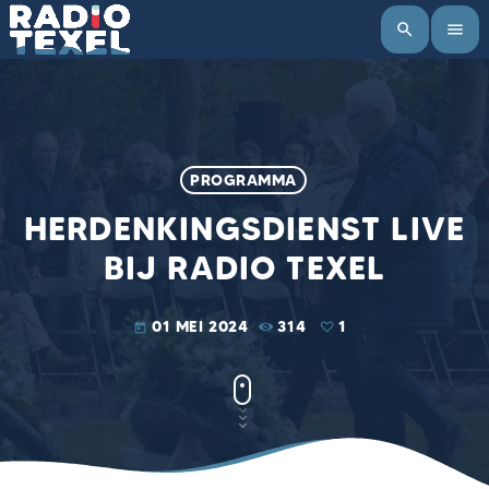
search
menu
PROGRAMMA
HERDENKINGSDIENST LIVE
BIJ RADIO TEXEL
01 MEI 2024
314
1
today