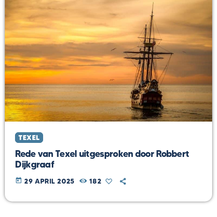
TEXEL
Rede van Texel uitgesproken door Robbert
Dijkgraaf
today
29 APRIL 2025
182