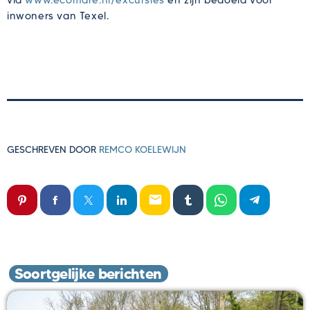
via
www.ecomare.nl/excursies
en zijn bedoeld voor
inwoners van Texel.
GESCHREVEN DOOR
REMCO KOELEWIJN
email
Soortgelijke berichten