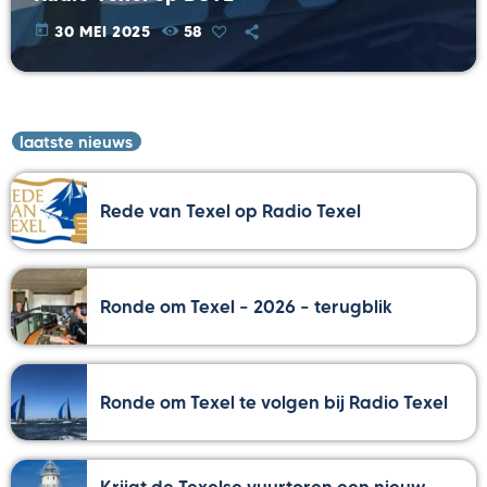
today
30 MEI 2025
58
laatste nieuws
Rede van Texel op Radio Texel
Ronde om Texel – 2026 – terugblik
Ronde om Texel te volgen bij Radio Texel
Krijgt de Texelse vuurtoren een nieuw