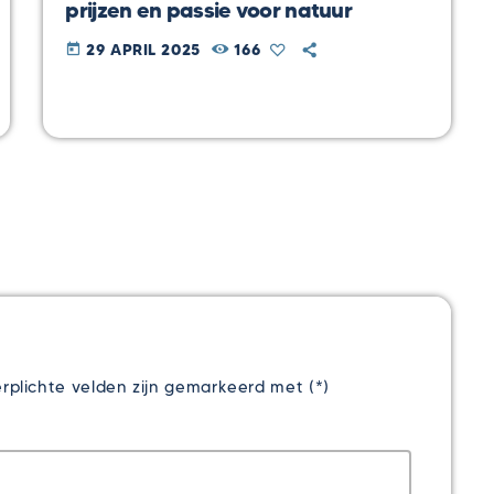
prijzen en passie voor natuur
29 APRIL 2025
166
today
rplichte velden zijn gemarkeerd met (*)