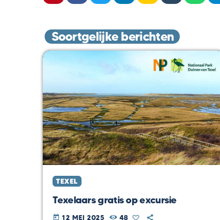
Soortgelijke berichten
TEXEL
Texelaars gratis op excursie
12 MEI 2025
48
today