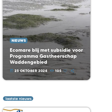
NIEUWS
Ecomare blij met subsidie voor
Programma Gastheerschap
Waddengebied
25 OKTOBER 2024
105
today
laatste nieuws