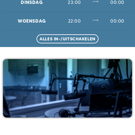
trending_flat
DINSDAG
23:00
00:00
trending_flat
WOENSDAG
22:00
00:00
ALLES IN-/UITSCHAKELEN