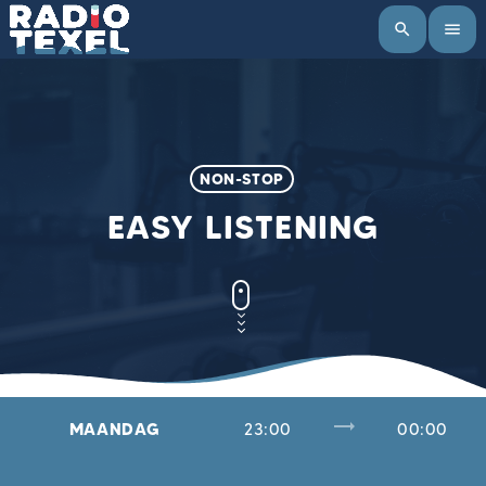
search
menu
NON-STOP
EASY LISTENING
trending_flat
MAANDAG
23:00
00:00