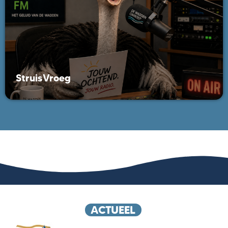
StruisVroeg
ACTUEEL