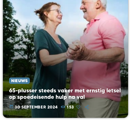
NIEUWS
65-plusser steeds vaker met ernstig letsel
op spoedeisende hulp na val
today
30 SEPTEMBER 2024
153