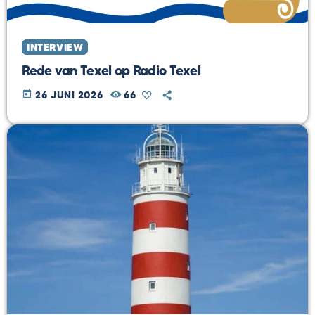
INTERVIEW
Rede van Texel op Radio Texel
today
26 JUNI 2026
66