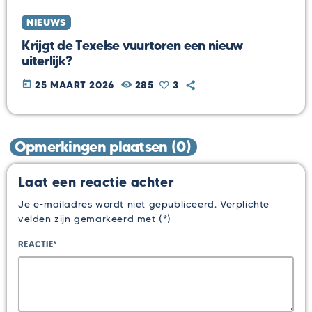
NIEUWS
Krijgt de Texelse vuurtoren een nieuw
uiterlijk?
today
25 MAART 2026
285
3
Opmerkingen plaatsen (0)
Laat een reactie achter
Je e-mailadres wordt niet gepubliceerd. Verplichte
velden zijn gemarkeerd met (*)
REACTIE*