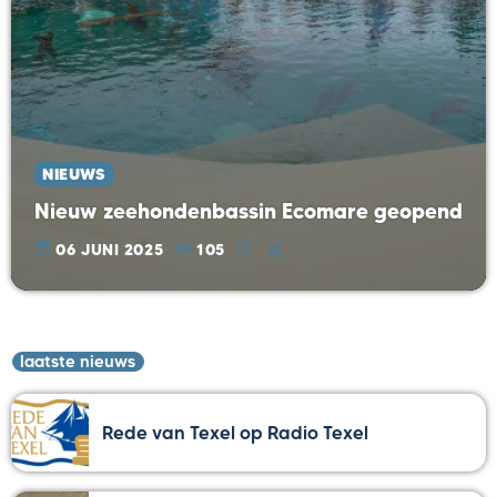
NIEUWS
Nieuw zeehondenbassin Ecomare geopend
today
06 JUNI 2025
105
laatste nieuws
Rede van Texel op Radio Texel