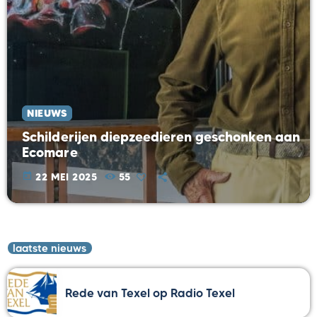
NIEUWS
Schilderijen diepzeedieren geschonken aan
Ecomare
today
22 MEI 2025
55
laatste nieuws
Rede van Texel op Radio Texel