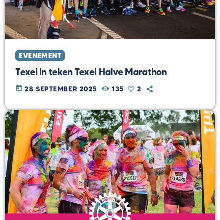
EVENEMENT
Texel in teken Texel Halve Marathon
today
28 SEPTEMBER 2025
135
2