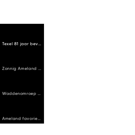
Texel 81 jaar bevrijd
Zonnig Ameland trekt strandliefhebbers
Waddenomroep Streek
Ameland favoriet onder de fietsers