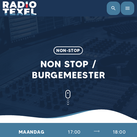
search
menu
NON-STOP
NON STOP /
BURGEMEESTER
trending_flat
MAANDAG
17:00
18:00