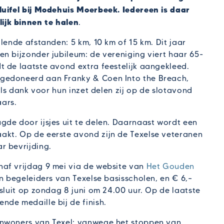
luifel bij Modehuis Moerbeek. Iedereen is daar
ijk binnen te halen
.
lende afstanden: 5 km, 10 km of 15 km. Dit jaar
n bijzonder jubileum: de vereniging viert haar 65-
t de laatste avond extra feestelijk aangekleed.
gedoneerd aan Franky & Coen Into the Breach,
 Als dank voor hun inzet delen zij op de slotavond
ars.
gde door ijsjes uit te delen. Daarnaast wordt een
akt. Op de eerste avond zijn de Texelse veteranen
r bevrijding.
af vrijdag 9 mei via de website van
Het Gouden
n begeleiders van Texelse basisscholen, en € 6,–
sluit op zondag 8 juni om 24.00 uur. Op de laatste
de medaille bij de finish.
inwoners van Texel: vanwege het stoppen van