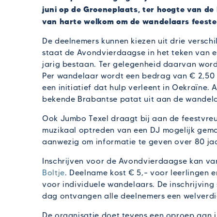
juni op de Groeneplaats, ter hoogte van de 
van harte welkom om de wandelaars feestel
De deelnemers kunnen kiezen uit drie verschil
staat de Avondvierdaagse in het teken van ee
jarig bestaan. Ter gelegenheid daarvan word
Per wandelaar wordt een bedrag van € 2,50 
een initiatief dat hulp verleent in Oekraïne.
bekende Brabantse patat uit aan de wandela
Ook Jumbo Texel draagt bij aan de feestvreu
muzikaal optreden van een DJ mogelijk gema
aanwezig om informatie te geven over 80 jaa
Inschrijven voor de Avondvierdaagse kan van
Boltje
. Deelname kost € 5,– voor leerlingen e
voor individuele wandelaars. De inschrijving 
dag ontvangen alle deelnemers een welverdien
De organisatie doet tevens een oproep aan 