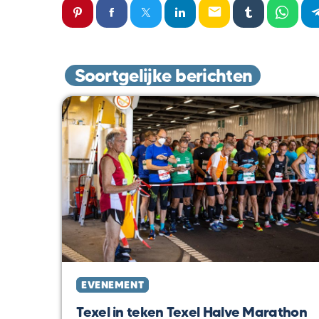
email
Soortgelijke berichten
EVENEMENT
Texel in teken Texel Halve Marathon