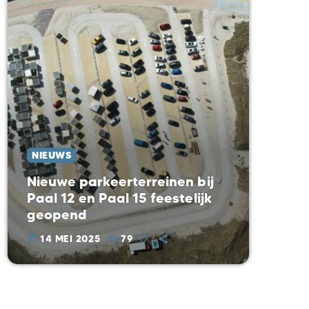
NIEUWS
Nieuwe parkeerterreinen bij
Paal 12 en Paal 15 feestelijk
geopend
14 MEI 2025
79
today