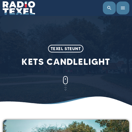
search
menu
TEXEL STEUNT
KETS CANDLELIGHT