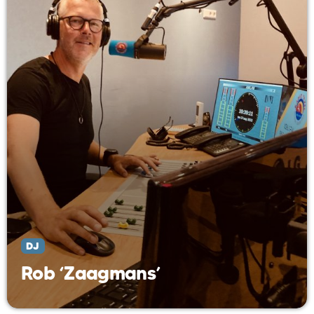
DJ
Rob ‘Zaagmans’