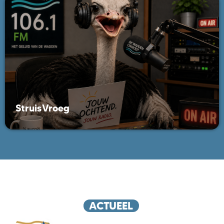
StruisVroeg
ACTUEEL