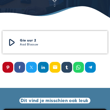
play_arrow
Gio uur 2
Aad Blaauw
email
Dit vind je misschien ook leuk