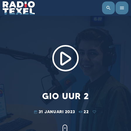
search
menu
play_arrow
GIO UUR 2
31 JANUARI 2023
22
today