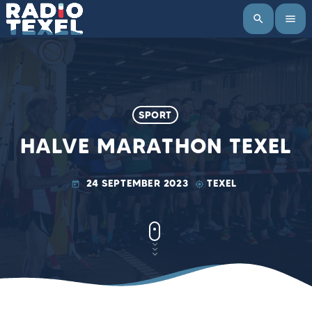
search
menu
SPORT
HALVE MARATHON TEXEL
24 SEPTEMBER 2023
TEXEL
today
my_location