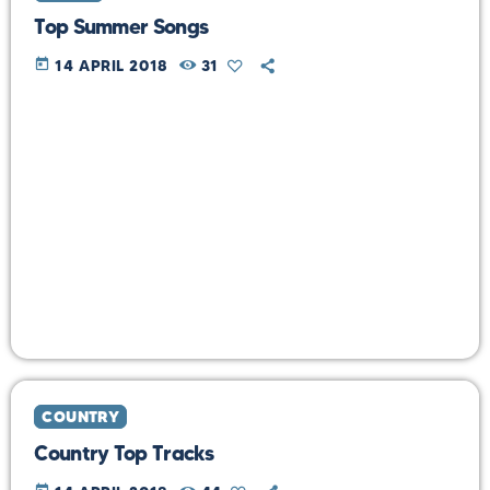
Top Summer Songs
today
14 APRIL 2018
31
COUNTRY
Country Top Tracks