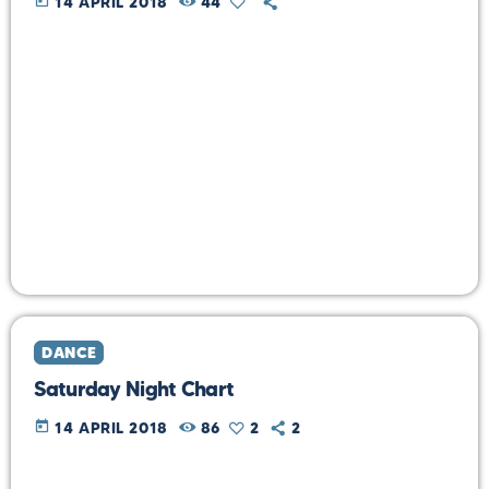
today
14 APRIL 2018
44
DANCE
Saturday Night Chart
today
14 APRIL 2018
86
2
2