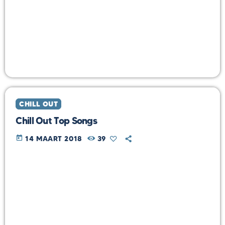
CHILL OUT
Chill Out Top Songs
today
14 MAART 2018
39